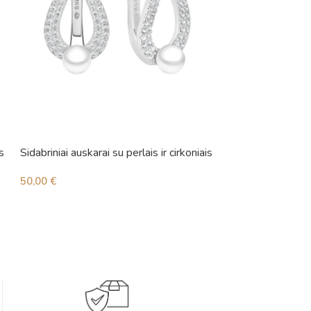
s
Sidabriniai auskarai su perlais ir cirkoniais
Sidabriniai auskara
50,00
€
25,00
€