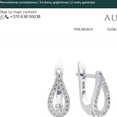
Nemokamas pristatymas | 14 dienų grąžinimas | 2 metų garantija
Skip to navigation
Skip to main content
A
+370 638 00038
PAKABUKAI
AUSK