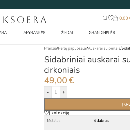
UKSOERA
0,00
ARAI
APYRANKĖS
ŽIEDAI
GRANDINĖLĖS
Pradžia
/
Perlų papuošalai
/
Auskarai su perlais
/
Sidab
Sidabriniai auskarai su
cirkoniais
49,00
€
Alternative:
-
+
Į KR
Į kolekciją
Metalas
Sidabras