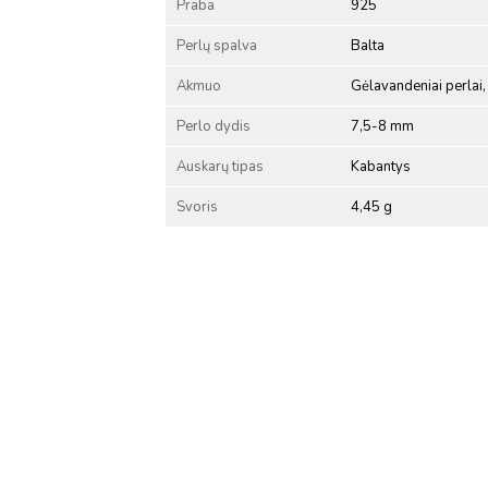
Praba
925
Perlų spalva
Balta
Akmuo
Gėlavandeniai perlai, 
Perlo dydis
7,5-8 mm
Auskarų tipas
Kabantys
Svoris
4,45 g