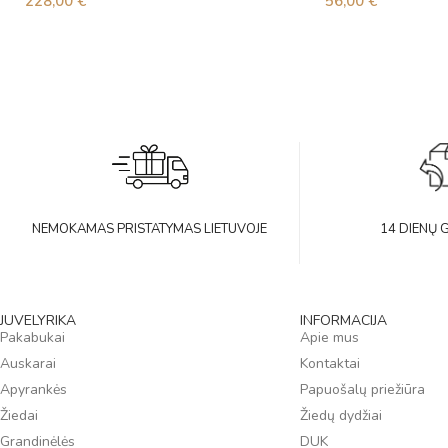
228,00
€
56,00
€
NEMOKAMAS PRISTATYMAS LIETUVOJE
14 DIENŲ 
JUVELYRIKA
INFORMACIJA
Pakabukai
Apie mus
Auskarai
Kontaktai
Apyrankės
Papuošalų priežiūra
Žiedai
Žiedų dydžiai
Grandinėlės
DUK