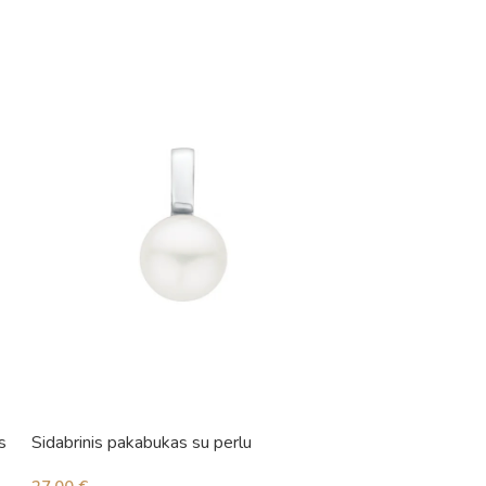
s
Sidabrinis pakabukas su perlu
Sidabrinis pakabu