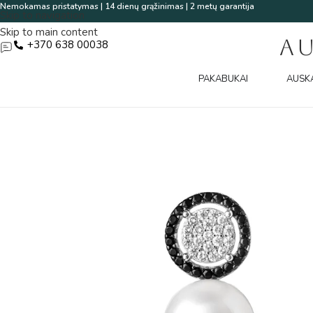
Nemokamas pristatymas | 14 dienų grąžinimas | 2 metų garantija
Skip to navigation
Skip to main content
A
+370 638 00038
PAKABUKAI
AUSK