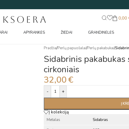
UKSOERA
0,00
ARAI
APYRANKĖS
ŽIEDAI
GRANDINĖLĖS
Pradžia
/
Perlų papuošalai
/
Perlų pakabukai
/
Sidabrin
Sidabrinis pakabukas s
cirkoniais
32,00
€
Alternative:
-
+
Į KR
Į kolekciją
Metalas
Sidabras