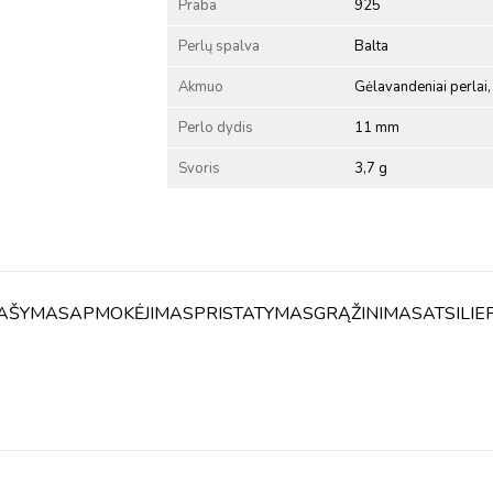
Praba
925
Perlų spalva
Balta
Akmuo
Gėlavandeniai perlai, 
Perlo dydis
11 mm
Svoris
3,7 g
AŠYMAS
APMOKĖJIMAS
PRISTATYMAS
GRĄŽINIMAS
ATSILIE