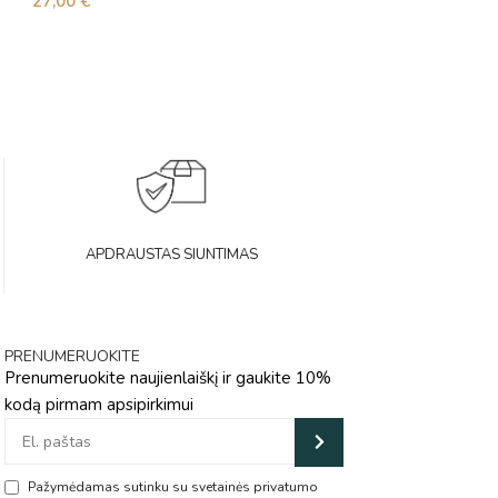
27,00
€
21,00
€
APDRAUSTAS SIUNTIMAS
PRENUMERUOKITE
Prenumeruokite naujienlaiškį ir gaukite 10%
kodą pirmam apsipirkimui
Pažymėdamas sutinku su svetainės privatumo