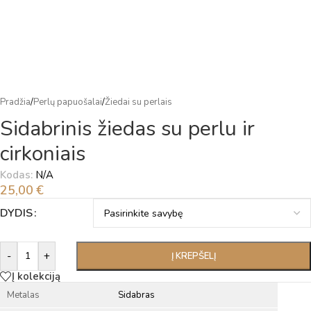
Pradžia
/
Perlų papuošalai
/
Žiedai su perlais
Sidabrinis žiedas su perlu ir
cirkoniais
Kodas:
N/A
25,00
€
Alternative:
DYDIS
-
+
Į KREPŠELĮ
Į kolekciją
Metalas
Sidabras