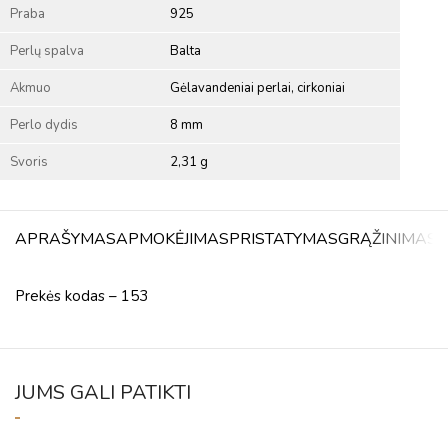
Praba
925
Perlų spalva
Balta
Akmuo
Gėlavandeniai perlai, cirkoniai
Perlo dydis
8 mm
Svoris
2,31 g
APRAŠYMAS
APMOKĖJIMAS
PRISTATYMAS
GRĄŽINIMAS
A
Prekės kodas – 153
JUMS GALI PATIKTI