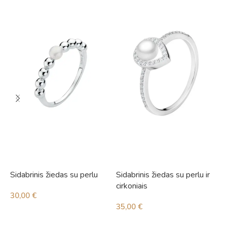
Sidabrinis žiedas su perlu
Sidabrinis žiedas su perlu ir
S
cirkoniais
c
30,00
€
35,00
€
2