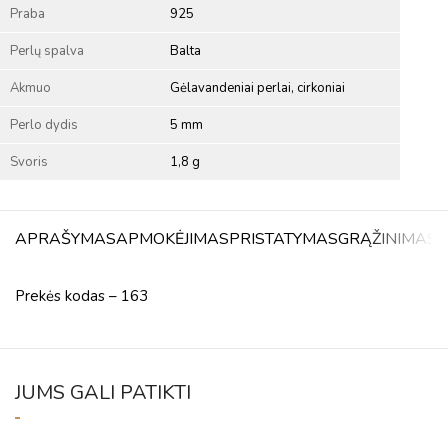
Praba
925
Perlų spalva
Balta
Akmuo
Gėlavandeniai perlai, cirkoniai
Perlo dydis
5 mm
Svoris
1,8 g
APRAŠYMAS
APMOKĖJIMAS
PRISTATYMAS
GRĄŽINIMAS
A
Prekės kodas – 163
JUMS GALI PATIKTI