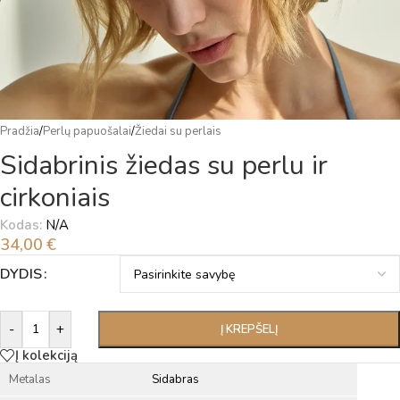
Pradžia
/
Perlų papuošalai
/
Žiedai su perlais
Sidabrinis žiedas su perlu ir
cirkoniais
Kodas:
N/A
34,00
€
Alternative:
DYDIS
-
+
Į KREPŠELĮ
Į kolekciją
Metalas
Sidabras