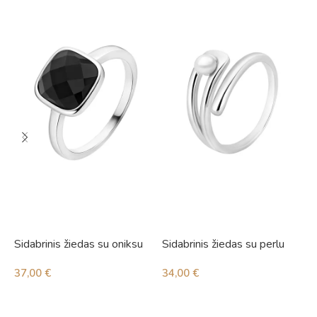
Sidabrinis žiedas su oniksu
Sidabrinis žiedas su perlu
S
c
37,00
€
34,00
€
3