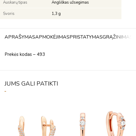
Auskarų tipas
Angliškas užsegimas
Svoris
1,3 g
APRAŠYMAS
APMOKĖJIMAS
PRISTATYMAS
GRĄŽINIMAS
A
Prekės kodas – 493
JUMS GALI PATIKTI