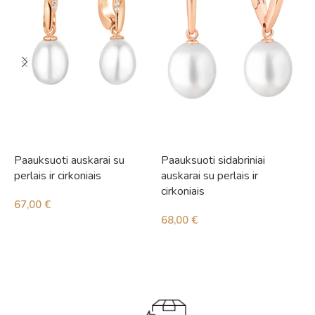
Paauksuoti auskarai su
Paauksuoti sidabriniai
S
perlais ir cirkoniais
auskarai su perlais ir
4
cirkoniais
67,00
€
68,00
€