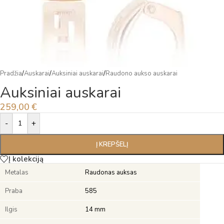
Pradžia
/
Auskarai
/
Auksiniai auskarai
/
Raudono aukso auskarai
Auksiniai auskarai
259,00
€
Alternative:
-
+
Į KREPŠELĮ
Į kolekciją
Metalas
Raudonas auksas
Praba
585
Ilgis
14 mm