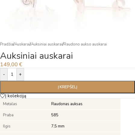
Pradžia
/
Auskarai
/
Auksiniai auskarai
/
Raudono aukso auskarai
Auksiniai auskarai
149,00
€
Alternative:
-
+
Į KREPŠELĮ
Į kolekciją
Metalas
Raudonas auksas
Praba
585
Ilgis
7,5 mm