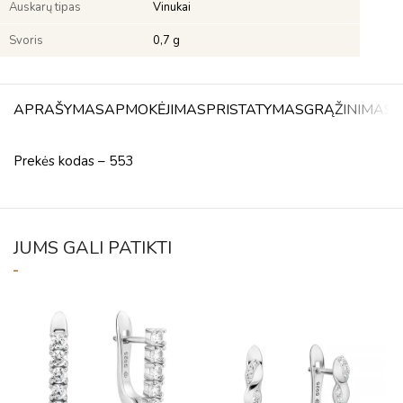
Auskarų tipas
Vinukai
Svoris
0,7 g
APRAŠYMAS
APMOKĖJIMAS
PRISTATYMAS
GRĄŽINIMAS
A
Prekės kodas – 553
JUMS GALI PATIKTI