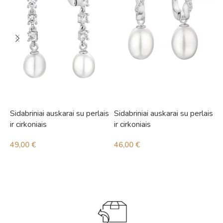
Sidabriniai auskarai su perlais
Sidabriniai auskarai su perlais
S
ir cirkoniais
ir cirkoniais
i
49,00
€
46,00
€
4