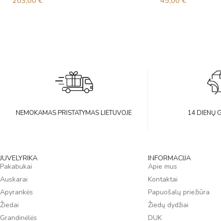
203,00
€
45,00
€
NEMOKAMAS PRISTATYMAS LIETUVOJE
14 DIENŲ 
JUVELYRIKA
INFORMACIJA
Pakabukai
Apie mus
Auskarai
Kontaktai
Apyrankės
Papuošalų priežiūra
Žiedai
Žiedų dydžiai
Grandinėlės
DUK