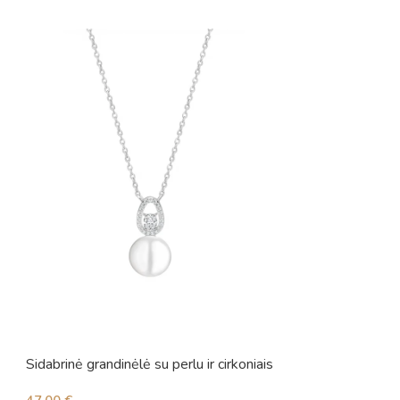
Sidabrinė grandinėlė su perlu ir cirkoniais
Sidabrinė grandinė