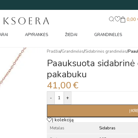
UKSOERA
0,00
ARAI
APYRANKĖS
ŽIEDAI
GRANDINĖLĖS
Pradžia
/
Grandinėlės
/
Sidabrinės grandinėlės
/
Paauk
Paauksuota sidabrinė 
pakabuku
41,00
€
Alternative:
-
+
Į KR
Į kolekciją
Metalas
Sidabras