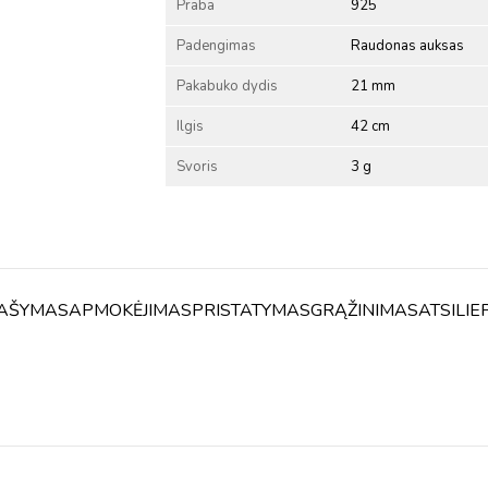
Praba
925
Padengimas
Raudonas auksas
Pakabuko dydis
21 mm
Ilgis
42 cm
Svoris
3 g
AŠYMAS
APMOKĖJIMAS
PRISTATYMAS
GRĄŽINIMAS
ATSILIE