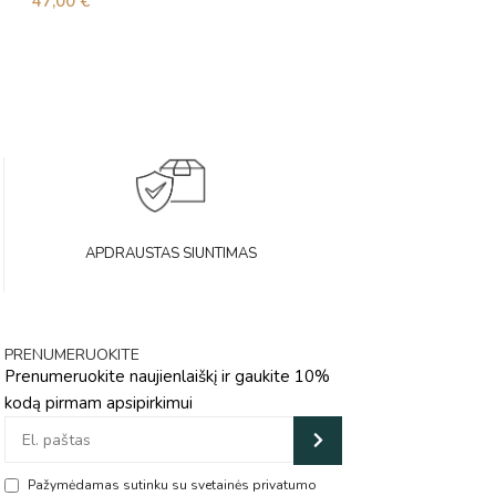
47,00
€
41,00
€
APDRAUSTAS SIUNTIMAS
PRENUMERUOKITE
Prenumeruokite naujienlaiškį ir gaukite 10%
kodą pirmam apsipirkimui
Pažymėdamas sutinku su svetainės privatumo