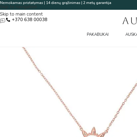
Nemokamas pristatymas | 14 dienų grąžinimas | 2 metų garantija
Skip to navigation
Skip to main content
A
+370 638 00038
PAKABUKAI
AUSK