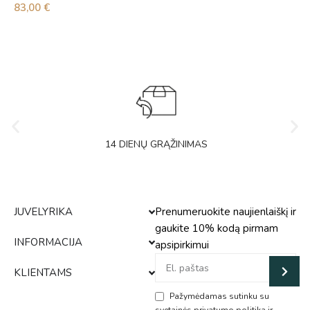
83,00
€
14 DIENŲ GRĄŽINIMAS
JUVELYRIKA
Prenumeruokite naujienlaiškį ir
gaukite 10% kodą pirmam
INFORMACIJA
apsipirkimui
KLIENTAMS
Pažymėdamas sutinku su
svetainės privatumo politika ir