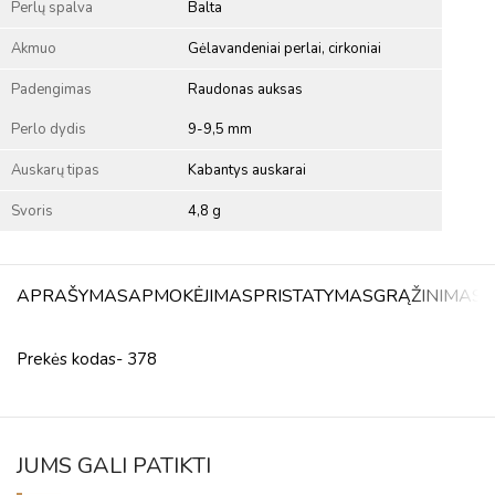
Perlų spalva
Balta
Akmuo
Gėlavandeniai perlai, cirkoniai
Padengimas
Raudonas auksas
Perlo dydis
9-9,5 mm
Auskarų tipas
Kabantys auskarai
Svoris
4,8 g
APRAŠYMAS
APMOKĖJIMAS
PRISTATYMAS
GRĄŽINIMAS
A
Prekės kodas- 378
JUMS GALI PATIKTI