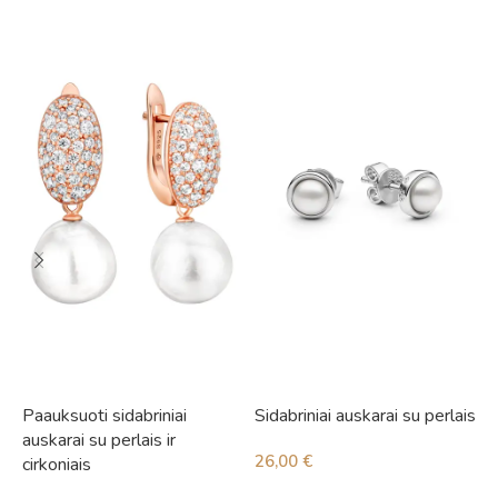
Paauksuoti sidabriniai
Sidabriniai auskarai su perlais
S
auskarai su perlais ir
26,00
€
2
cirkoniais