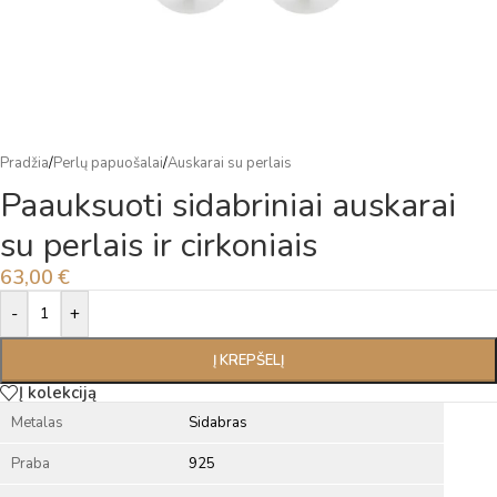
Pradžia
/
Perlų papuošalai
/
Auskarai su perlais
Paauksuoti sidabriniai auskarai
su perlais ir cirkoniais
63,00
€
Alternative:
-
+
Į KREPŠELĮ
Į kolekciją
Metalas
Sidabras
Praba
925