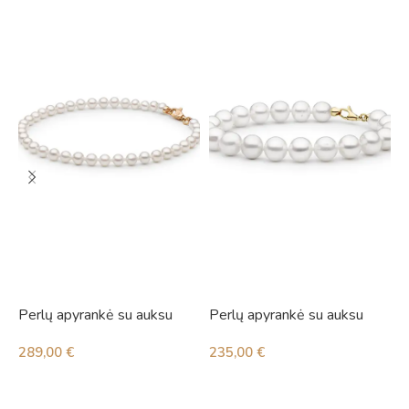
Perlų apyrankė su auksu
Perlų apyrankė su auksu
P
p
289,00
€
235,00
€
6