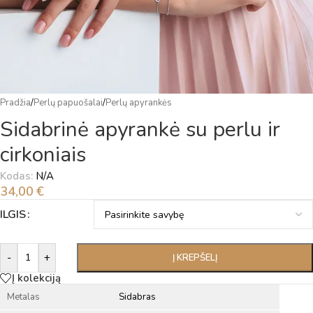
Pradžia
/
Perlų papuošalai
/
Perlų apyrankės
Sidabrinė apyrankė su perlu ir
cirkoniais
Kodas:
N/A
34,00
€
Alternative:
ILGIS
-
+
Į KREPŠELĮ
Į kolekciją
Metalas
Sidabras