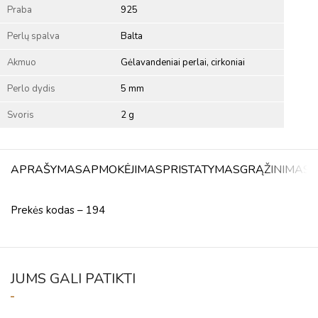
Praba
925
Perlų spalva
Balta
Akmuo
Gėlavandeniai perlai, cirkoniai
Perlo dydis
5 mm
Svoris
2 g
APRAŠYMAS
APMOKĖJIMAS
PRISTATYMAS
GRĄŽINIMAS
A
Prekės kodas – 194
JUMS GALI PATIKTI