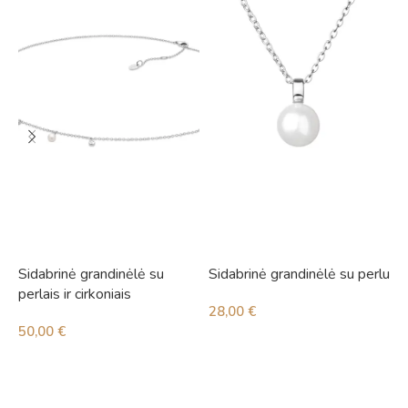
Sidabrinė grandinėlė su
Sidabrinė grandinėlė su perlu
S
perlais ir cirkoniais
i
28,00
€
50,00
€
4