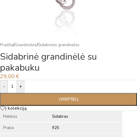
Pradžia
/
Grandinėlės
/
Sidabrinės grandinėlės
Sidabrinė grandinėlė su
pakabuku
29,00
€
Alternative:
-
+
Į KREPŠELĮ
Į kolekciją
Metalas
Sidabras
Praba
925