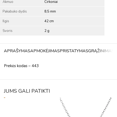
Akmuo
Cirkoniai
Pakabuko dydis
8,5 mm
Ilgis
42 cm
Svoris
2 g
APRAŠYMAS
APMOKĖJIMAS
PRISTATYMAS
GRĄŽINIMAS
A
Prekės kodas – 443
JUMS GALI PATIKTI