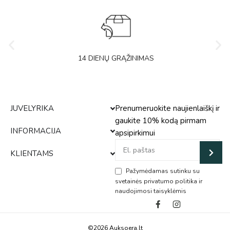
14 DIENŲ GRĄŽINIMAS
JUVELYRIKA
Prenumeruokite naujienlaiškį ir
gaukite 10% kodą pirmam
INFORMACIJA
apsipirkimui
KLIENTAMS
Pažymėdamas sutinku su
svetainės privatumo politika ir
naudojimosi taisyklėmis
Alternative:
©2026 Auksoera.lt