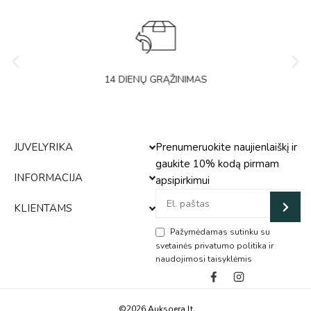
14 DIENŲ GRĄŽINIMAS
JUVELYRIKA
Prenumeruokite naujienlaiškį ir
gaukite 10% kodą pirmam
INFORMACIJA
apsipirkimui
KLIENTAMS
Pažymėdamas sutinku su
svetainės privatumo politika ir
naudojimosi taisyklėmis
Alternative:
©2026 Auksoera.lt