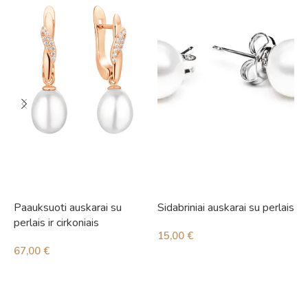
Paauksuoti auskarai su
Sidabriniai auskarai su perlais
S
perlais ir cirkoniais
15,00
€
1
67,00
€