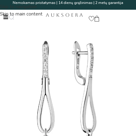
Nemokamas pristatymas | 14 dienų grąžinimas | 2 metų garantija
Skip to navigation
Skip to main content
AUKSOERA