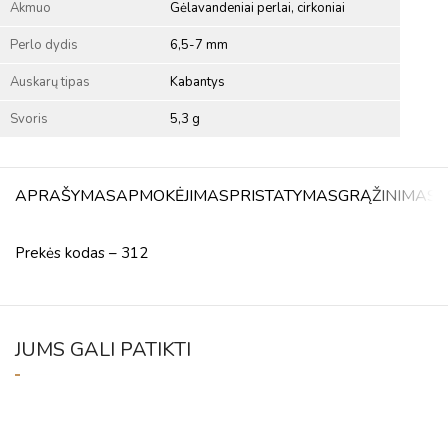
Akmuo
Gėlavandeniai perlai, cirkoniai
Perlo dydis
6,5-7 mm
Auskarų tipas
Kabantys
Svoris
5,3 g
APRAŠYMAS
APMOKĖJIMAS
PRISTATYMAS
GRĄŽINIMAS
A
Prekės kodas – 312
JUMS GALI PATIKTI