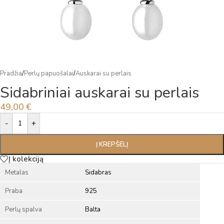
Pradžia
/
Perlų papuošalai
/
Auskarai su perlais
Sidabriniai auskarai su perlais
49,00
€
Alternative:
-
+
Į KREPŠELĮ
Į kolekciją
Metalas
Sidabras
Praba
925
Perlų spalva
Balta