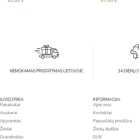
81,00
€
47,00
€
NEMOKAMAS PRISTATYMAS LIETUVOJE
14 DIENŲ 
JUVELYRIKA
INFORMACIJA
Pakabukai
Apie mus
Auskarai
Kontaktai
Apyrankės
Papuošalų priežiūra
Žiedai
Žiedų dydžiai
Grandinėlės
DUK