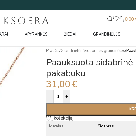
UKSOERA
0,00
ARAI
APYRANKĖS
ŽIEDAI
GRANDINĖLĖS
Pradžia
/
Grandinėlės
/
Sidabrinės grandinėlės
/
Paauk
Paauksuota sidabrinė 
pakabuku
31,00
€
Alternative:
-
+
Į KR
Į kolekciją
Metalas
Sidabras