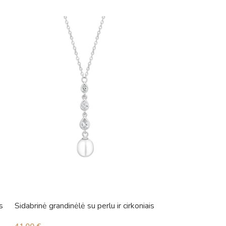
s
Sidabrinė grandinėlė su perlu ir cirkoniais
Sidabrinė grandinė