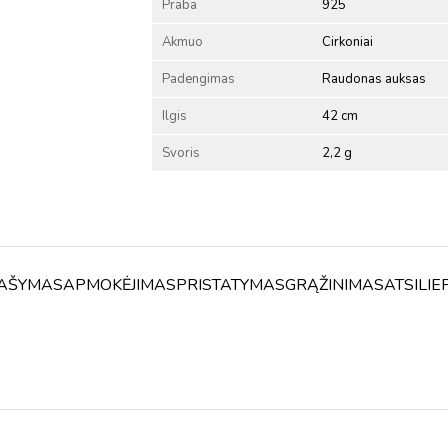
Praba
925
Akmuo
Cirkoniai
Padengimas
Raudonas auksas
Ilgis
42 cm
Svoris
2,2 g
AŠYMAS
APMOKĖJIMAS
PRISTATYMAS
GRĄŽINIMAS
ATSILIE