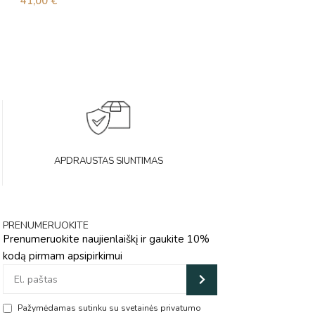
41,00
€
39,00
€
APDRAUSTAS SIUNTIMAS
PRENUMERUOKITE
Prenumeruokite naujienlaiškį ir gaukite 10%
kodą pirmam apsipirkimui
Pažymėdamas sutinku su svetainės privatumo