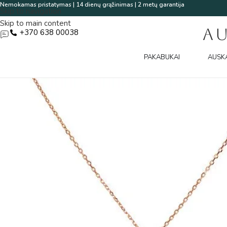
Nemokamas pristatymas | 14 dienų grąžinimas | 2 metų garantija
Skip to navigation
Skip to main content
A
+370 638 00038
PAKABUKAI
AUSK