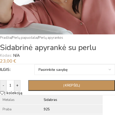
Pradžia
/
Perlų papuošalai
/
Perlų apyrankės
Sidabrinė apyrankė su perlu
Kodas:
N/A
23,00
€
Alternative:
ILGIS
-
+
Į KREPŠELĮ
Į kolekciją
Metalas
Sidabras
Praba
925