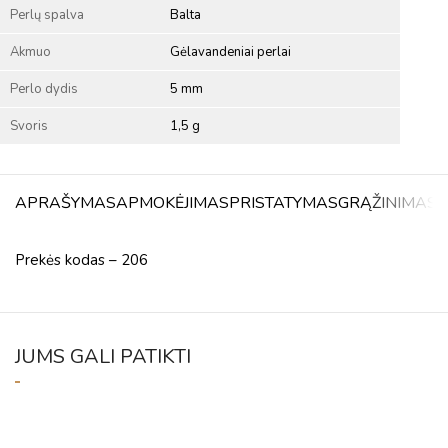
Perlų spalva
Balta
Akmuo
Gėlavandeniai perlai
Perlo dydis
5 mm
Svoris
1,5 g
APRAŠYMAS
APMOKĖJIMAS
PRISTATYMAS
GRĄŽINIMAS
A
Prekės kodas – 206
JUMS GALI PATIKTI