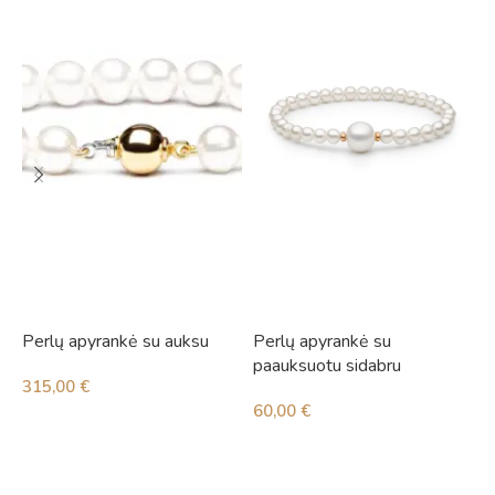
Perlų apyrankė su auksu
Perlų apyrankė su
P
paauksuotu sidabru
p
315,00
€
60,00
€
1