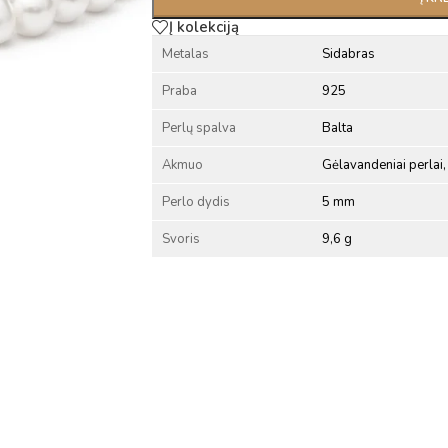
Į kolekciją
Metalas
Sidabras
Praba
925
Perlų spalva
Balta
Akmuo
Gėlavandeniai perlai, 
Perlo dydis
5 mm
Svoris
9,6 g