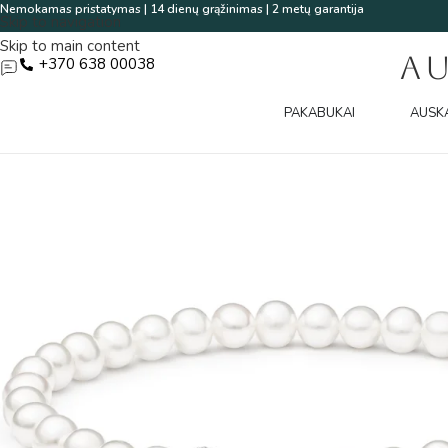
Nemokamas pristatymas | 14 dienų grąžinimas | 2 metų garantija
Skip to navigation
Skip to main content
A
+370 638 00038
PAKABUKAI
AUSK