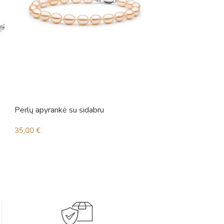
Perlų apyrankė su sidabru
Perlų apyrankė su 
35,00
€
72,00
€