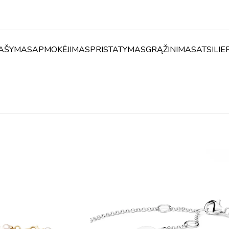
AŠYMAS
APMOKĖJIMAS
PRISTATYMAS
GRĄŽINIMAS
ATSILIE