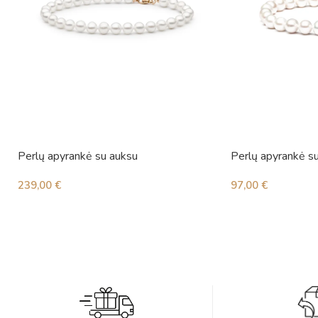
Perlų apyrankė su auksu
Perlų apyrankė s
239,00
€
97,00
€