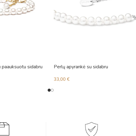
u paauksuotu sidabru
Perlų apyrankė su sidabru
33,00
€