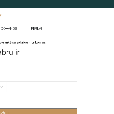
€
DOVANOS
PERLAI
pyrankė su sidabru ir cirkoniais
bru ir
EPŠELĮ