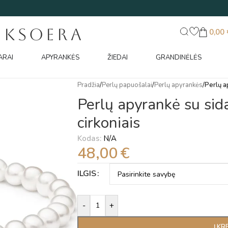
UKSOERA
0,00
ARAI
APYRANKĖS
ŽIEDAI
GRANDINĖLĖS
Pradžia
/
Perlų papuošalai
/
Perlų apyrankės
/
Perlų a
Perlų apyrankė su sida
cirkoniais
Kodas:
N/A
48,00
€
Alternative:
ILGIS
-
+
Į KR